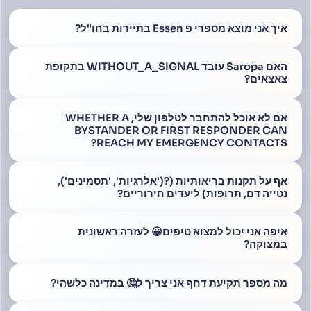
איך אני מוצא מספרי פ Essen בתיירות בחו"ל?
האם Saropa עובד WITHOUT_A_SIGNAL בתקופת
צאצאים?
אם לא אוכל להתחבר לטלפון שלי, WHETHER A
BYSTANDER OR FIRST RESPONDER CAN
REACH MY EMERGENCY CONTACTS?
אף על תקנות בריאותיות (?('אלרגיות', 'תסמינים'),
נטייה דם, תרופות) ליעדים חירוריים?
איפה אני יכול למצוא טיפים😀 לעזרה ראשונית
במצוקה?
מה מספר תקיעת דחף אני צריך ל🤔 במדינה כלשהי?