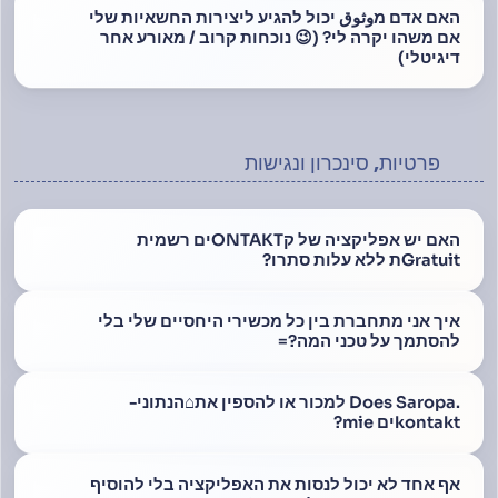
האם אדם מوثوق יכול להגיע ליצירות החשאיות שלי
אם משהו יקרה לי? (😉 נוכחות קרוב / מאורע אחר
דיגיטלי)
פרטיות, סינכרון ונגישות
האם יש אפליקציה של קONTAKTים רשמית
Gratuitת ללא עלות סתרו?
איך אני מתחברת בין כל מכשירי היחסיים שלי בלי
להסתמך על טכני המה?=
.Does Saropa למכור או להספין את⌂הנתוני-
kontaktים mie?
אף אחד לא יכול לנסות את האפליקציה בלי להוסיף