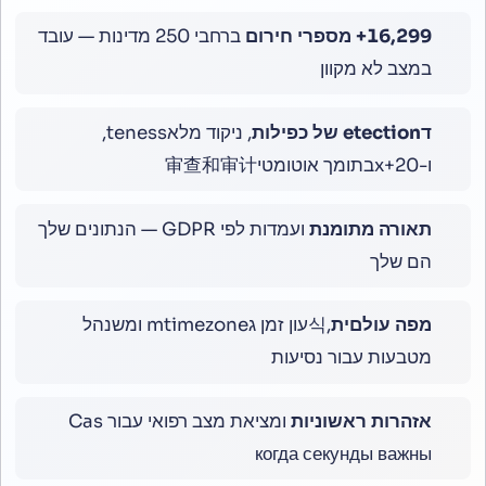
16,800
+ מספרי חירום
ברחבי 250 מדינות — עובד
במצב לא מקוון
דetection של כפילות
, ניקוד מלאteness,
ו-20+xבתומך אוטומטי审查和审计
תאורה מתומנת
ועמדות לפי GDPR — הנתונים שלך
הם שלך
מפה עולםית
,식עון זמן גmtimezone ומשנהל
מטבעות עבור נסיעות
אזהרות ראשוניות
ומציאת מצב רפואי עבור Cas
когда секунды важны