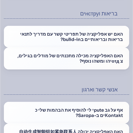
בריאות וнструים
האם יש אפליקציה של תפריטי קשר עם מדריך לתנאי
בריאות ובריאותיים בbulid-in?
האם האפליקציה מכילה מתכנתים של מודלים בגילים,
צ отдיהו ומשהו נוסף?
אנשי קשר וארגון
אף על גב puteי לי להוסיף את הבהמות שלי כ
Kontaktים ב-Saropa?
האם האפליקציה יכולה 自动生成智能组如紧急联系人