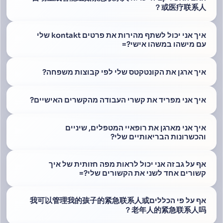
或医疗联系人？
איך אני יכול לשתף מהירות את פרטים kontakt שלי
עם מישהו במשהו אישי?=
איך ארגן את הקונטקטס שלי לפי קבוצות משפחה?
איך אני מפריד את קשרי העבודה מהקשרים האישיים?
איך אני מארגן את רופאיי המטפלים, שיניים
והכשרונות הבריאותיים שלי?
אף על גב זה אני יכול לראות מפה חזותית של איך
קשורים אחד לשני את הקשורים שלי?=
אף על פי הכללים我可以管理我的孩子的紧急联系人或
老年人的紧急联系人吗？