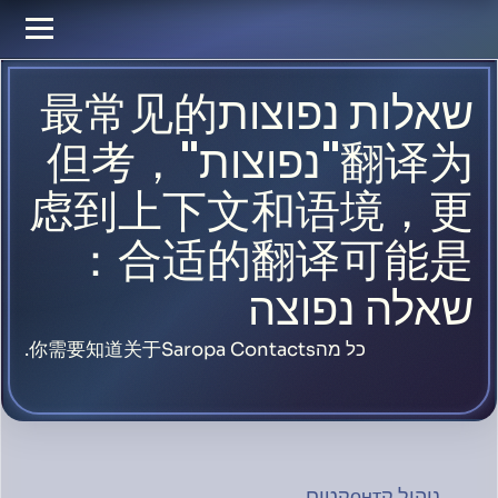
שאלות נפוצות最常见的
翻译为"נפוצות"，但考
虑到上下文和语境，更
合适的翻译可能是：
שאלה נפוצה
כל מה你需要知道关于Saropa Contacts.
ניהול קонтקטים