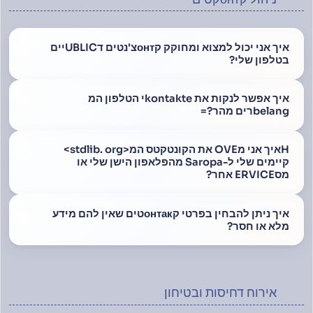
איך אני יכול למצוא ומחוקק קонтצ'נטים דUBLICיים
בטלפון שלי?
איך אפשר לנקות את kontakteי הטלפון המ
belangרים מהר?=
Hאיך אני מOVE את הקונטקטס המ<stdlib. org>
קיימים שלי ל-Saropa מהפלאפון הישן שלי או
מסERVICE אחר?
איך ניתן להבחין בפרטי קонтакטים שאין להם מידע
מלא או חסר?
אירוח דחיסות ובטיחון