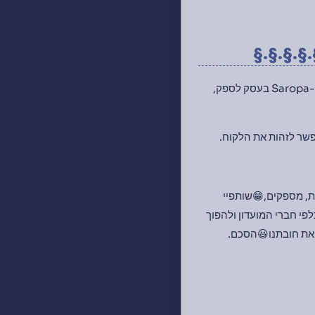
קניית.§.
מידע לקוח שהועלה למאגר המקוון - מידע זה הוא “collected” על ידי Saropa מכיוון שזהו השירות ש-Saropa בעסק לספק,
מידע אישי שנאסף למ
עסקים ו אחרים שיש להם 
אותם למלא את כל ה