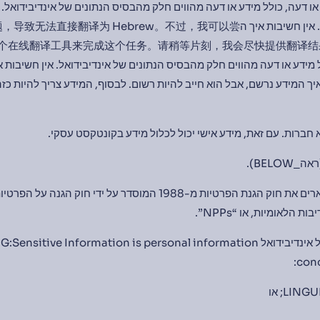
דע או דעה, כולל מידע או דעה מהווים חלק מהבסיס הנתונים של אינדיבידוא
 אין חשיבות איך ה信息系统遇到了一些问题，导致无法直接翻译为 Hebrew。不过，我可以尝
לל מידע או דעה מהווים חלק מהבסיס הנתונים של אינדיבידואל. אין חשיבו
ות איך המידע נרשם, אבל הוא חייב להיות רשום. לבסוף, המידע צריך להיות כזה שהאי
מידע אישי קשור לאנשים ולא חברות. עם זאת, מידע אישי יכול 
מידע א
הגנת הפרטיות מ-1988 המוסדר על ידי חוק הגנה על הפרטיות (תחום הפרטיים)
ע אישי של אינדיבידואל REGARDING:Sensitive Information is personal information
conc