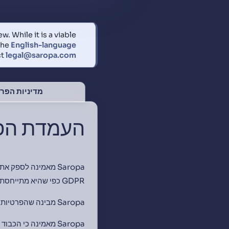
. While it is a viable
the
English-language
ct
legal@saropa.com
יות הפרטיות
רת המטרה
GDPR כפי שהיא מתייחסת ללקוחות האירופיים, אנא לחץ כאן:
Saropa מבינה שהפרטיות היא בעיה חשובה עבור לקוחותיה ו].'ל,}, היא חשובה גםFür, אינדיבידואלים.