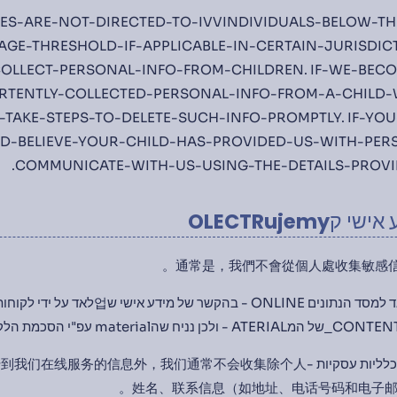
ES-ARE-NOT-DIRECTED-TO-IVVINDIVIDUALS-BELOW-TH
AGE-THRESHOLD-IF-APPLICABLE-IN-CERTAIN-JURISDIC
OLLECT-PERSONAL-INFO-FROM-CHILDREN. IF-WE-BEC
RTENTLY-COLLECTED-PERSONAL-INFO-FROM-A-CHILD-
-TAKE-STEPS-TO-DELETE-SUCH-INFO-PROMPTLY. IF-YO
-BELIEVE-YOUR-CHILD-HAS-PROVIDED-US-WITH-PERSO
COMMUNICATE-WITH-US-USING-THE-DETAILS-PROVID
כלליות עסקיות -ngo除外其他由客户上传到我们在线服务的信息外，我们通常不会收集除个人
姓名、联系信息（如地址、电话号码和电子邮