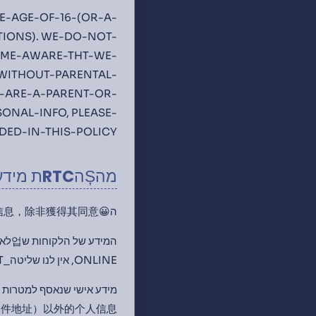
E-AGE-OF-16-(OR-A-
TIONS). WE-DO-NOT-
OME-AWARE-THT-WE-
WITHOUT-PARENTAL-
U-ARE-A-PARENT-OR-
NAL-INFO, PLEASE-
ED-IN-THIS-POLICY.
מהȘהRTCת מידע אישי קOLECTRujemy
ה😀通常是，我們不會從個人處收集敏感信息，除非獲得其同意。
ONLINE, אין לנו שליטה_CONTENT_של המATERIAL - ולכן נניח שהmaterial עפ"י הסכמת הלקוח.
件地址）以外的个人信息。