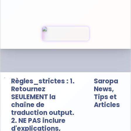
★★★★★
4.8
note ·
0
+
Téléchargements
Règles_strictes : 1.
Saropa
Retournez
News,
SEULEMENT la
Tips et
chaîne de
Articles
traduction output.
2. NE PAS inclure
d'explications,