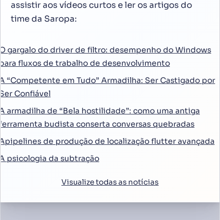
assistir aos vídeos curtos e ler os artigos do
time da Saropa:
O gargalo do driver de filtro: desempenho do Windows
para fluxos de trabalho de desenvolvimento
A “Competente em Tudo” Armadilha: Ser Castigado por
Ser Confiável
A armadilha de “Bela hostilidade”: como uma antiga
ferramenta budista conserta conversas quebradas
Apipelines de produção de localização flutter avançada
A psicologia da subtração
Visualize todas as notícias