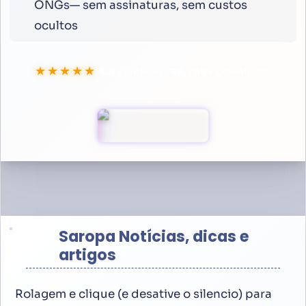
ONGs— sem assinaturas, sem custos
ocultos
★★★★★
4.8
avaliação ·
100,000
+
Downloads
Saropa Notícias, dicas e
artigos
Rolagem e clique (e desative o silencio) para