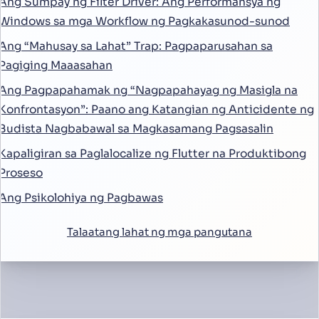
Ang Sumpay ng Filter Driver: Ang Performansya ng
Windows sa mga Workflow ng Pagkakasunod-sunod
Ang “Mahusay sa Lahat” Trap: Pagpaparusahan sa
Pagiging Maaasahan
Ang Pagpapahamak ng “Nagpapahayag ng Masigla na
Konfrontasyon”: Paano ang Katangian ng Anticidente ng
Budista Nagbabawal sa Magkasamang Pagsasalin
Kapaligiran sa Paglalocalize ng Flutter na Produktibong
Proseso
Ang Psikolohiya ng Pagbawas
Talaatang lahat ng mga pangutana