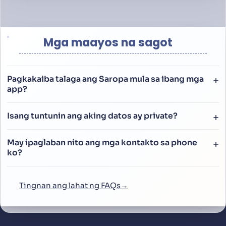
Mga maayos na sagot
Pagkakaiba talaga ang Saropa mula sa ibang mga
app?
Isang tuntunin ang aking datos ay private?
May ipaglaban nito ang mga kontakto sa phone
ko?
Tingnan ang lahat ng FAQs→