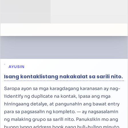
AYUSIN
Isang kontaklistang nakakalat sa sarili nito.
Saropa ayon sa mga karagdagang karanasan ay nag-
iidentify ng duplicate na kontak, ipasa ang mga
hiningaang detalye, at pangunahin ang bawat entry
para sa pagsasalin ng kompleto. — ay nagsasalamin
ng malaking grupo sa sarili nito. Panuksikin mo ang
buong iyong address book nang huli-huling minuto,