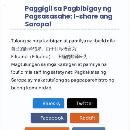
Paggigil sa Pagbibigay ng
Pagsasasahe: I-share ang
Saropa!
Tulong sa mga kaibigan at pamilya na ibuild nila
自己的翻译结果。由于目标语言为
Filipino（Filipino），正确的翻译应为：
Magtulungan sa mga kaibigan at pamilya na
ibuild nila sariling safety net. Pagkakaisa ng
Saropa ay makatutulong sa pagpaparehistro ng
buong komunidad.
Bluesky
Twitter
Facebook
Reddit