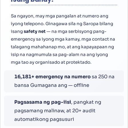
Sa ngayon, may mga pangalan at numero ang
iyong telepono. Ginagawa sila ng Saropa bilang
isang
safety net
— na mga serbisyong pang-
emergency sa iyong mga kamay, mga contact na
talagang mahahanap mo, at ang kapayapaan ng
isip na nagmumula sa pag-alam na ang iyong
mga tao ay organisado at protektado.
16,800
+ emergency na numero
sa 250 na
bansa Gumagana ang — offline
Pagsasama ng pag-iisi
, pangkat ng
pagsamang malinaw, at 20+ audit
automatikong pagsusuri