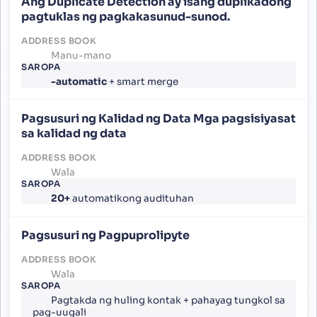
Ang Duplicate Detection ay isang duplikadong
pagtuklas ng pagkakasunud-sunod.
Manu-mano
-automatic
+ smart merge
Pagsusuri ng Kalidad ng Data Mga pagsisiyasat
sa kalidad ng data
Wala
20+
automatikong audituhan
Pagsusuri ng Pagpuprolipyte
Wala
Pagtakda ng huling kontak + pahayag tungkol sa
pag-uugali