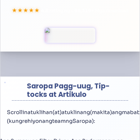
★★★★★
4.8
rating ng ·.
100,000
+
Mga download
Saropa Pagg-uug, Tip-
tocks at Artikulo
Scrollinatuklihan(at)atuklinang(makita)angmaba
(kungrehiyonangteamngSaropa):