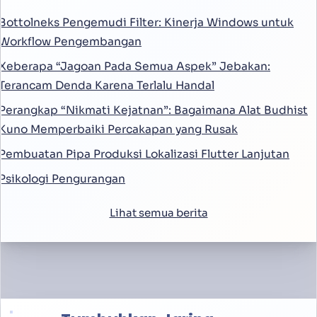
Bottolneks Pengemudi Filter: Kinerja Windows untuk
Workflow Pengembangan
Xeberapa “Jagoan Pada Semua Aspek” Jebakan:
Terancam Denda Karena Terlalu Handal
Perangkap “Nikmati Kejatnan”: Bagaimana Alat Budhist
Kuno Memperbaiki Percakapan yang Rusak
Pembuatan Pipa Produksi Lokalizasi Flutter Lanjutan
Psikologi Pengurangan
Lihat semua berita