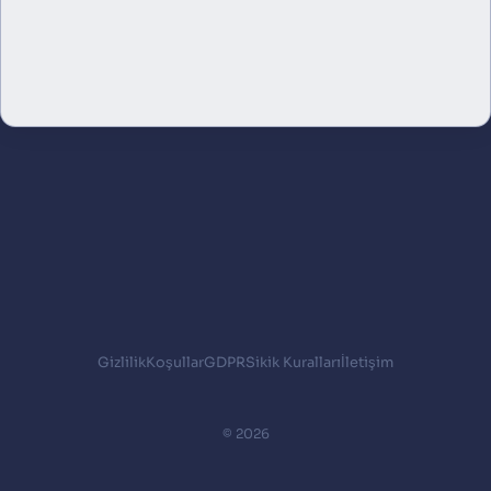
Gizlilik
Koşullar
GDPR
Sikik Kuralları
İletişim
© 2026