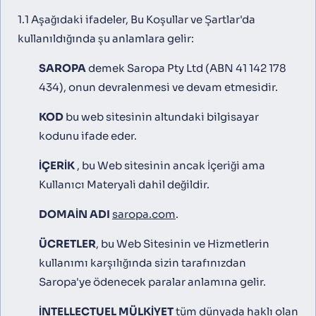
1.1 Aşağıdaki ifadeler, Bu Koşullar ve Şartlar'da
kullanıldığında şu anlamlara gelir:
SAROPA
demek Saropa Pty Ltd (ABN 41 142 178
434), onun devralenmesi ve devam etmesidir.
KOD
bu web sitesinin altundaki bilgisayar
kodunu ifade eder.
IÇERIK
, bu Web sitesinin ancak İçeriği ama
Kullanıcı Materyali dahil değildir.
DOMAIN ADI
saropa.com
.
ÜCRETLER
, bu Web Sitesinin ve Hizmetlerin
kullanımı karşılığında sizin tarafınızdan
Saropa'ye ödenecek paralar anlamına gelir.
İNTELLECTUEL MÜLKIYET
tüm dünyada haklı olan