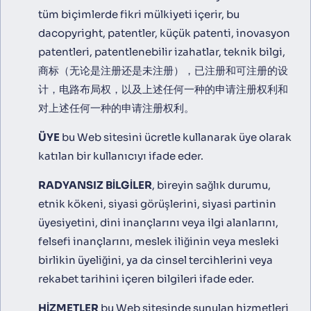
tüm biçimlerde fikri mülkiyeti içerir, bu
dacopyright, patentler, küçük patenti, inovasyon
patentleri, patentlenebilir izahatlar, teknik bilgi,
商标（无论是注册还是未注册），已注册和可注册的设
计，电路布局权，以及上述任何一种的申请注册权利和
对上述任何一种的申请注册权利。
ÜYE
bu Web sitesini ücretle kullanarak üye olarak
katılan bir kullanıcıyı ifade eder.
RADYANSIZ BILGILER
, bireyin sağlık durumu,
etnik kökeni, siyasi görüşlerini, siyasi partinin
üyesiyetini, dini inançlarını veya ilgi alanlarını,
felsefi inançlarını, meslek iliğinin veya mesleki
birlikin üyeliğini, ya da cinsel tercihlerini veya
rekabet tarihini içeren bilgileri ifade eder.
HIZMETLER
bu Web sitesinde sunulan hizmetleri