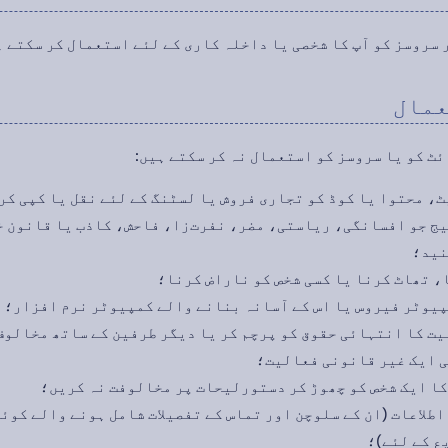
ٹ، محتوا یا کوڈ کو تجاری فروش یا لسٹنگ کے لئے نقل یا کپی کر
ج جو افسانگی، ریاستی، مضر، نفرت‌زا، فاحش، کاذب یا قانون خ
نید؛
 تھاٹ کرنا یا کسی شخص کو ناراض کرنا؛
پیوٹر فیروس یا اس کے آسانہ بنانے والے کمپیوٹر نرم افزار؛
یت کا انتہائی حقوق کو پرچم کر یا دیگر طرفین کے ساتھ مخالوف
ی ایک غیر قانونی فعالیت؛
ا ایک شخص کو چھوڑ کر دستورلیحات پر مخالوفت نہ کریں؛
 اطلاعات (ان کے سلوچن اور تماس کے تفصیلات شامل ہونے والے کوئ
ع کے لئے)؛