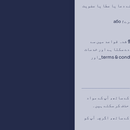
 دعا یا عطا یا عضویت
 або
5.2 اگر Saropa کیفیت کے=./ discretion میں تصور کرتا ہے کہ آپ نے پچھلے فقرے میں ذک鲁 شدہ قواعد میں سے
 کو تعلیم دے سکتا ہے اور خدمات
کے استعمال کو۔ اس حق کے ذریعے کام کرتا ہے نہیں گے Saropa کو ایندھن میں یہ_terms & conditions_اور
کے ساتھ، آپ کے مواد
 حذف کر سکتے ہیں۔
یت کے ساتھ، اگرچہ آپ کو