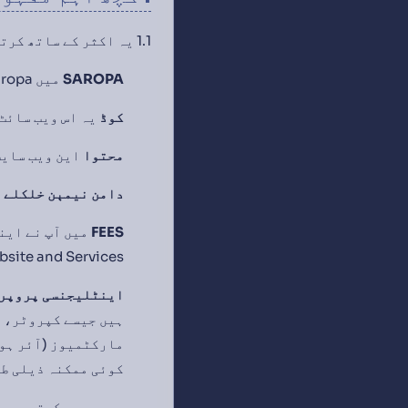
1.1 یہ اکثر کے ساتھ کرتے ہوئے اس میں استعمال ہونے والی نکات، یہ مطلب دیتے ہیں کہ وہ کیا مطلب ہوتے ہیں:
SAROPA
میں Saropa پty لیٹڈ (ABN 41 142 178 434)، اس کے دلائل اور مستقبلی نامزدین۔
کوڈ
یہ اس ویب سائٹ
محتوا
این ویب سایت کے لیے ہ
دامن نیمېن خلکلے
م
FEES
bsite and Services.
اینٹلیجنسی پروپر
مارکٹمیوز (آئر ہون
کوئی ممکنہ ذیلی طو
ممبر