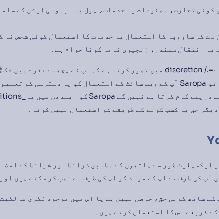
کوئی تجارت، مصنوعات یا خدمات، پول یا ایسوسی ایشن کے سامنے
دے کر ساروپہ کا استعمال یا خدمات کا استعمال کوئی شخص نہ کرے؛
 یا انتقال سمندر، زنجیری نامہ کرنا حرام ہے۔
کسی کو بھی خرق کیا ہے، تو Saropa آپ کے ویب سائٹ کے استعمال کو یا دسترسی
دیگر حق یا کسب کرنے کے طریقے کو استعمال نہیں کرتا۔
اور ایکسپلیٹ طور سے ہاتھوں کے مطابق شرائط اور شرائط کے امضا 
 آپ کی طرف سے آپ کے مواد کو آپ کی طرف سے نصب کر سکتے ہیں اور
 ایسے ملک کے ساتھ کوئی حق، حاصل نہیں ہے یا اس میں موجود فکری مالک
کے ذریعے اس کا استعمال کرتے ہیں۔