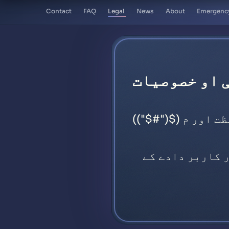
Contact
FAQ
Legal
News
About
Emergenc
 او خصوصیات
ت اور م ($("#
$"))
 کاربر دادے کے