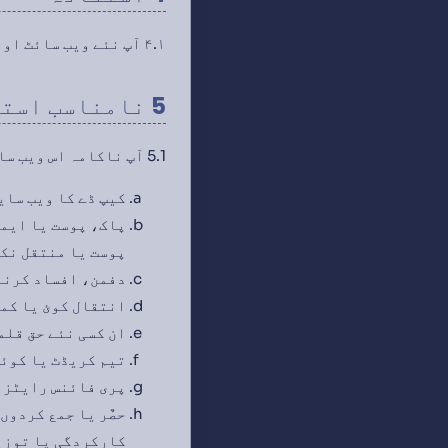
۴.۱ آپ نئے ویب سائٹ اور سروسز کو آپ کا شخصی یا داخلہ کاری کے لئے استعمال کر سکتے ہیں۔
5 نامناسب استعمال
5.1 آپ ناکامہ اس ویب سائٹ کو یا سروسز کو استعمال نہ کر سکتے ہیں:
کیپ ڈے کا ویب سای
پاک، پوست یا ایمی
پوست یا منتقل نک
دفمن، افساد کرنا،
انتقال کوئ یا کم
ان کسی نئے حق قلم
تیم کریڈٹ یا کوئ
پری فائنس رایٹز ک
حصٌر یا جمع کردوں
کارکردگی یا توزی