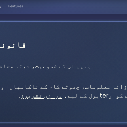
y
Features
قانونی
ہمیں آپ کے خصوصیت، دیٹا محافظ
زانہ معلومات، چھوٹے کام کے ناکامیاں اور
ل کے لیے،
درازی تقریرز
.