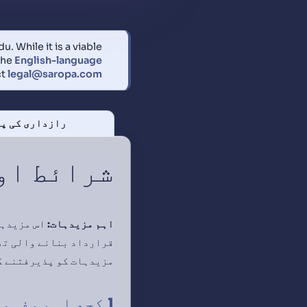
. While it is a viable
the
English-language
ct
legal@saropa.com
رازداری کی پ
شرائط او
اہم مزیدہات:
مزیدہات کو پذیرفتنے ک
1 کچھ اہم مفہوم