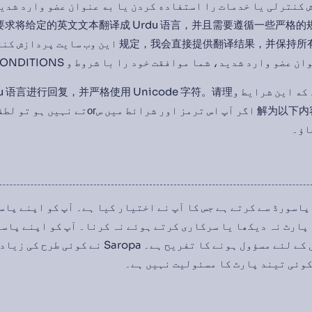
ازش کنترلی یا خدمات را استفاده کردن یا به عنوان عضو وارد شدی
给定的英文文本翻译成 Urdu 语言，并且需要遵循一些严格的规定。根据这些
规定，我会直接提供翻译结果，并保持所有占位符不变。 Text: ۲٫۲ این وب 
ضو وارد شدید، شما موافقت خود را با شروط و CONDITIONS.
۲.۳ اگر آپ نیاز ندارید که این شرایط و使用 Unicode 字符。请理
解为以下内容是 Urdu 语言文本：2.3 اگر آپ اس ترمز اور
اؤ۔
کو پاسورڈ سے کرتے ہے جس کا آپ نے اختیار کیا ہے۔ آپ کو اپنے پا
 پارٹ نہ دیکھا یا سرکاری کرتے ہوئے نہ کرنا۔ آپ کو اپنے پاس
سے دسترسی اور استعمال کے لئے مسؤول ہونے کا تفریح ہے۔
کوئی تیند پارٹ کا مسئولیت نہیں ہے۔