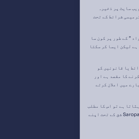
ے ہوئے اپ لوڈ کر دیا جانے پر، آپ نے Saropa کو اسے ویب سایٹ پر ذخیرہ
ترمیمی شرائط کے تحت
اد ” کے طور پر کون سا
ند نہیں ہے لیکن ایسا کر سکتا
ر آپ کے مواد ترمزی شرائط یا قانونیں کو
کا اعمال کرنے کا مقصد ہے اور
 تو ہم آپ کو moderation کی عملیات کے بارے میں اعلان کرتے
یں ہٹاتا ہے تو اس کا مطلب
یہ نہیں ہے کہ Saropaز نے ان شرائط و ضوابط کی تعمیل کرتے ہوئے اسے قبول کرلیا ہے۔ Saropa شق کے تحت اپنے