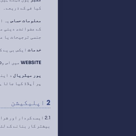
کیا فی کے ذریعے۔
معلومات حساس
یہ اف
کے عضوانت، دینی م
جنسی ترجیحات یا عم
خدمات
ایکس بی یے ک
WEBSITE
میں اس وebسایٹ کا مطلب ہے۔
یور میٹریال
د اینڈ
پر آپلاڈ کیا جاتا ہ
2 اپلیکیشن
بیشتر کار بنانے کے لئے