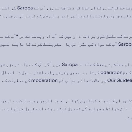
۶.۳ ہمیں آپ کا میٹریل وضاحت کرت
 لیے جاری رکھنے والے عالمی اور مالی حق کے نامے نہیں چاہے 
ن کرنے کے مکمل طور پر ذمہ دار ہیں کہ آپ اس ویب سائٹ پر “آپ کے مو
مواد اپ لوڈ کریں گے۔ Saropa آپ کے مواد کی نگرانی یا اسکریننگ کرنے کا پاب
6.5 خیالات و نظرات سالم او معاشرتی حفظ کے لئے، Saropa میں اگ
پھٹانے والی ہوں تو ان کے مoderation کرتا ہے۔ہمیں یقینی یادداشتی اصول 
اگر کسی محتوا نے اOur Guidelines پر خلاف تھا
Sarop ویب سائٹ پر آپ کے مواد کو قبول کرتا ہے، یا انہیں ویب سائٹ سے نہ
ے۔