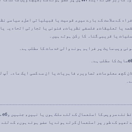
راد کے سلامت کے بارے میں، قومیت یا قبیلیاتی اصل، سیاسی نظ
قصد یا تعلیقات، فلسفی نظریات، فنونی یا تجارتی اتحادیہ یا
لیات یا قریبی گناہ کا رکن ہوتے ہیں۔
وئی ویب سایٹ پر فراہم ہونے والی خدمات کا مطلب ہے۔
ن کچھ معلومات، تصاویر، فاہریات یا ان سے کسی ایک مادہ آپ ل
ے۔
2.1 ای
 تھیم کے طور پر استعمال کرتے ہوئے یا عضو ہوئے ہوں، کے لئے 