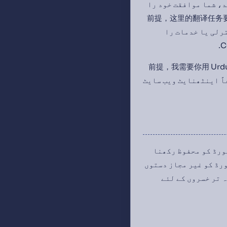
د، شما موافقت خود را
前提，这里的翻译任务要求将
سایت پردازش کنترلی یا خدمات را
前提，我需要你用 Urdu 语言进行回复，并严格
 شرائط میں سогتے نہیں ہو تو لطفاً اینٹھنایٹ ویب سایٹ
سورڈ کو محفوظ رکھنا
ورڈ کو غیر مجاز دستوں
 Saropa نے کوئی طرح کی زیادہ تر خسروں کے لئے