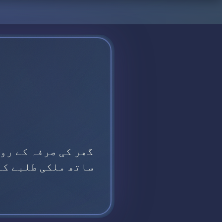
گھر کی صرفہ کے رو
ساتھ ملکی طلبے کے کوارterیو