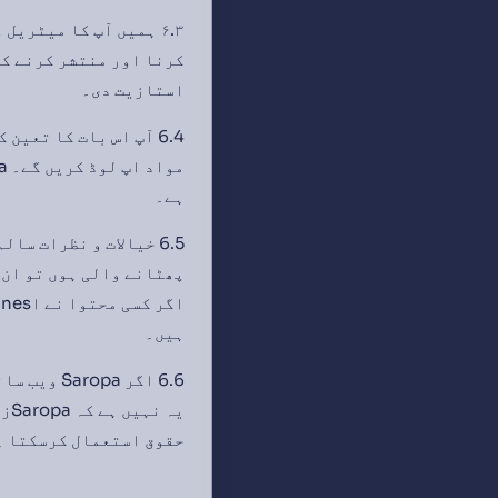
کرنا اور منتشر کرنے کے
استازیت دی۔
6.4 آپ اس بات کا تعی
ہے۔
ہیں۔
6.6 اگر a
حقوق استعمال کرسکتا ہ