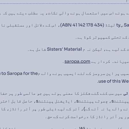
 کے تحتی کمپیوٹر کوڈ ہے۔
ے، لیکن نہ م Sisters' Material شامل ہے۔
یںاندہ کردار ہے
saropa.com
۔
میں آپ نے اینسیب پر این سروسز کے لئے ایسیب
use of this We
ٹی
میں سب کئے گئے شکلز کا معنی ہوتے ہیں جو عالمی طور پر حفا
ہیں جیسے کپروٹر، پینٹنٹs، چھوٹے پینٹنٹs، ایڈ
ے والے یا نہ آئے گے)، آئر کے لیے ذیلی طور پر آئر رائڈز، کا
ر پر آئر رائڈز کا درخواست کرنے کے حق۔
یوں کہتے ہیں وہ کاربر جس نے اینڈ Wiپن پر عضو ہونے سے بھیچے 