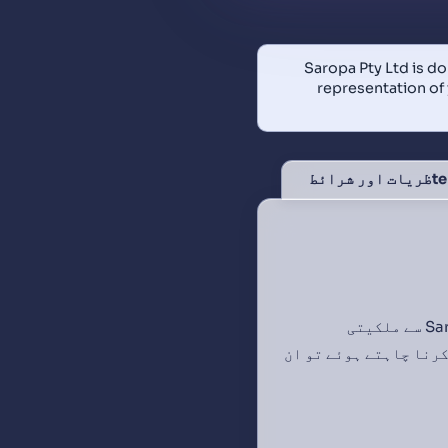
Saropa Pty Ltd is do
representation of 
اس مزیدہات کو دقت سے بخشیں۔ آپ نے پذیرفتنے سے یہ مزیدہات آپ کو Saropa سے ملکیتی
 کا استعمال کرنا چاہتے ہوئے تو ان