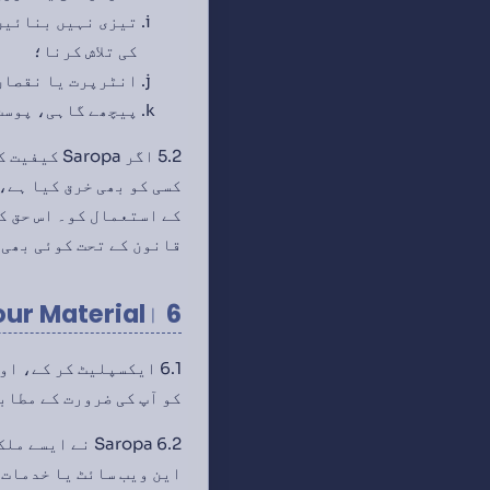
تیزی نہیں بنائیں 
کی تلاش کرنا؛
انٹرپرت یا نقصان 
پیچھے گاہی، پوست
قانون کے تحت کوئی بھی 
6 اYour Material
6.1 ایکسپلیٹ کر کے، 
کو آپ کی ضرورت کے مطابق
6.2 Saropa نے
این ویب سائٹ یا خدمات 