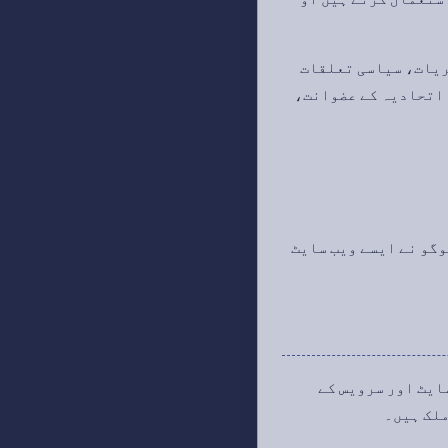
ریات، سیاسی تعلقات
 اتحادیہ کے عضوانت،
وگو نے ایسے ویب سایٹ
سے کردار اور شرائط نئے سرویس کا استعمال کے لئے ملک ہوں یا نہیں، جنہیں وеб سایٹ اور سرویس کے
ملک ہیں۔