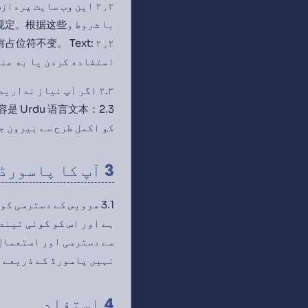
۲٫۲ این وب سایت پرد
با شروط و
استفاده کردن یا به عنوان ع
کو اکمل طرح سے بیرون ج
3 آپ کا پاسورڈ
3.1 سرویس کے دسترسی 
ہے اور اس کو کوئی تیند
نہیں پاسورڈ کے ذریعے 
4 استفادہ