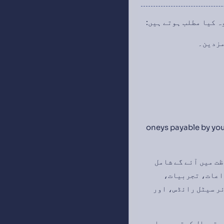
 ہونے والے مoneys payable by you to Saropa for the
ظت میں آئے گے شامل
یشنل پینٹنٹs، حاصل قابل اختراعات، تجربیات،
ئر سیٹل رائڈس، اور
ویب سائٹ کا استعمال کرتے ہیں او