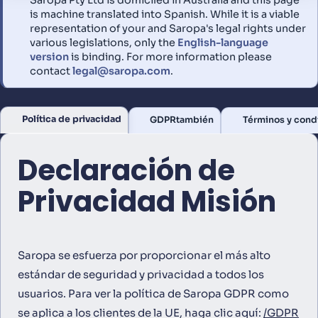
Saropa Pty Ltd is domiciled in Australia and this page
is machine translated into Spanish. While it is a viable
representation of your and Saropa's legal rights under
various legislations, only the
English-language
version
is binding. For more information please
contact
legal@saropa.com
.
Política de privacidad
GDPR
también
Términos y cond
Declaración de
Privacidad Misión
Saropa se esfuerza por proporcionar el más alto
estándar de seguridad y privacidad a todos los
usuarios. Para ver la política de Saropa GDPR como
se aplica a los clientes de la UE, haga clic aquí:
/GDPR