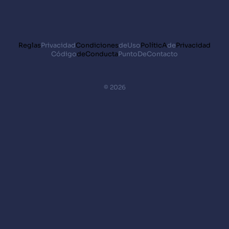
Reglas
Privacidad
Condiciones
deUso
PolíticA
de
Privacidad
Código
deConducta
PuntoDeContacto
© 2026