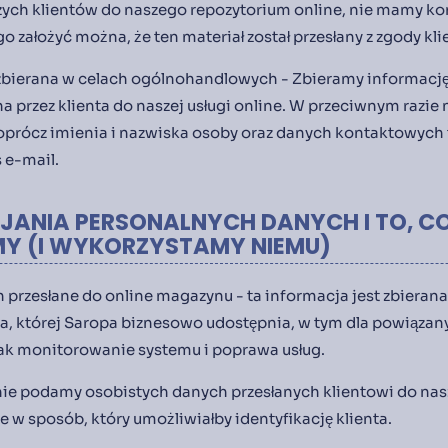
zych klientów do naszego repozytorium online, nie mamy kon
go założyć można, że ten materiał został przesłany z zgody kli
bierana w celach ogólnohandlowych - Zbieramy informację
a przez klienta do naszej usługi online. W przeciwnym razie
prócz imienia i nazwiska osoby oraz danych kontaktowych t
 e-mail.
JANIA PERSONALNYCH DANYCH I TO, CO 
Y (I WYKORZYSTAMY NIEMU)
 przesłane do online magazynu - ta informacja jest zbierana 
ga, której Saropa biznesowo udostępnia, w tym dla powiąza
jak monitorowanie systemu i poprawa usług.
e podamy osobistych danych przesłanych klientowi do nas
w sposób, który umożliwiałby identyfikację klienta.