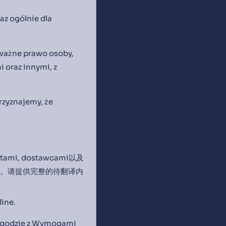
az ogólnie dla
 ważne prawo osoby,
 oraz innymi, z
rzyznajemy, że
ientami, dostawcami以及
容。请提供完整的待翻译内
line.
 zgodzie z Wymogami