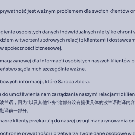
 prywatność jest ważnym problemem dla swoich klientów or
egienie osobistych danych indywidualnych nie tylko chroni
dziem w tworzeniu zdrowych relacji z klientami i dostawcami
 w społeczności biznesowej.
magazynowej dla informacji osobistych naszych klientów p
eństwo są dla nich szczególnie ważne.
bowych informacji, które Saropa zbiera:
e do umożliwienia nam zarządzania naszymi relacjami z kl
波兰语，因为“以及其他业务”这部分没有提供具体的波兰语翻译内
翻译前一部分。
 nasze klienty przekazują do naszej usługi magazynowania on
na ochronie prywatności i przetwarza Twoje dane osobowe w