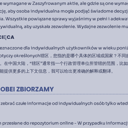
ze wymagane w Zaszyfrowanym aktie, ale gdzie są one wym
ję, aby osoba indywidualna mogła podjąć świadome decyzj
a. Wszystkie powiązane sprawy wyjaśnimy w pełni i adekwat
ywidualną, aby uzyskała zezwolenie. Wydajne zezwolenie mu
CIĘCA
rzeznaczone dla indywidualnych użytkowników w wieku poniżej
śli to dotyczy określonych辖区，您指的是哪个具体的区域或国家
。在中国大陆，“辖区”通常指一个行政管理单位所管辖的范围，比
能提供更多的上下文信息，我可以给出更准确的解释或翻译。
SOBEI ZBIORZAMY
zebrać czułe informacje od indywidualnych osób tylko wted
h przesłane do repozytorium online - W przypadku informacj