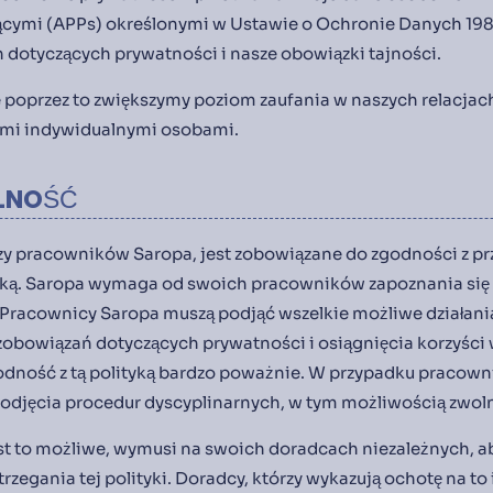
ymi (APPs) określonymi w Ustawie o Ochronie Danych 1988 r
dotyczących prywatności i nasze obowiązki tajności.
poprzez to zwiększymy poziom zaufania w naszych relacjach
ymi indywidualnymi osobami.
LNOŚĆ
czy pracowników Saropa, jest zobowiązane do zgodności z p
tyką. Saropa wymaga od swoich pracowników zapoznania się z t
a. Pracownicy Saropa muszą podjąć wszelkie możliwe działani
zobowiązań dotyczących prywatności i osiągnięcia korzyśc
odność z tą polityką bardzo poważnie. W przypadku pracowni
podjęcia procedur dyscyplinarnych, w tym możliwością zwoln
est to możliwe, wymusi na swoich doradcach niezależnych, a
zegania tej polityki. Doradcy, którzy wykazują ochotę na to 