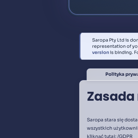
Saropa Pty Ltd is dom
representation of you
version
is binding. 
Polityka pryw
Zasada 
Saropa stara się dos
wszystkich użytkowni
kliknąć tutaj:
/GDPR