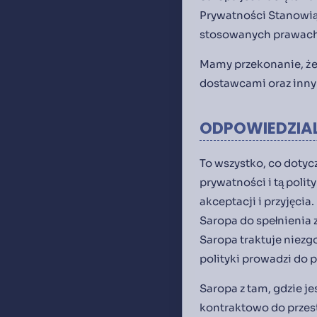
Prywatności Stanowiąc
stosowanych prawach 
Mamy przekonanie, że 
dostawcami oraz inn
ODPOWIEDZIA
To wszystko, co doty
prywatności i tą poli
akceptacji i przyjęci
Saropa do spełnienia 
Saropa traktuje niezg
polityki prowadzi do 
Saropa z tam, gdzie j
kontraktowo do przestr