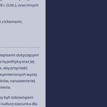
. (Ust.), oraz innych
 z klientami,
rzepisami dotyczącymi
ą polityką oraz jej
a, aby przynieść
i wymienionych wyżej.
ków, naruszenie tej
ienia.
by byli zobowiązani
i kulturę szacunku dla