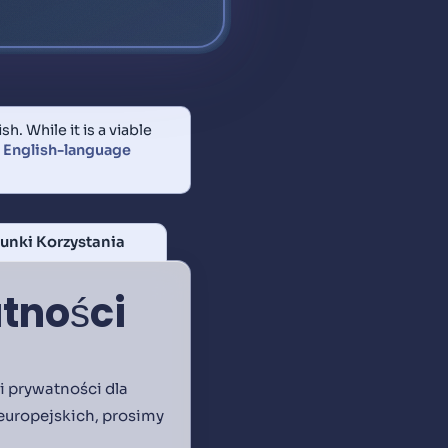
h. While it is a viable
e
English-language
unki Korzystania
tności
 prywatności dla
europejskich, prosimy