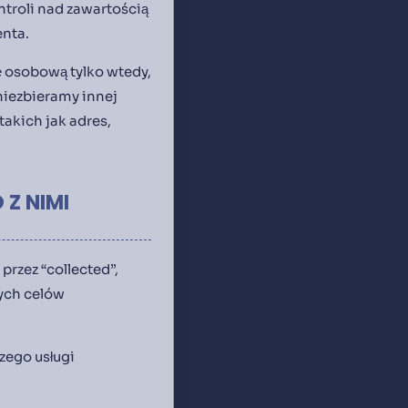
troli nad zawartością
enta.
 osobową tylko wtedy,
 niezbieramy innej
akich jak adres,
Z NIMI
przez “collected”,
nych celów
zego usługi