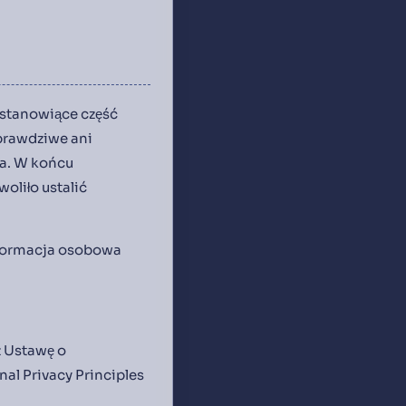
 stanowiące część
 prawdziwe ani
na. W końcu
oliło ustalić
nformacja osobowa
z Ustawę o
al Privacy Principles