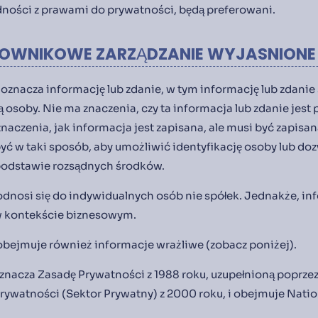
dności z prawami do prywatności, będą preferowani.
ŁOWNIKOWE ZARZĄDZANIE WYJASNIONE
 oznacza informację lub zdanie, w tym informację lub zdanie
 osoby. Nie ma znaczenia, czy ta informacja lub zdanie jest
naczenia, jak informacja jest zapisana, ale musi być zapisa
ć w taki sposób, aby umożliwić identyfikację osoby lub dozw
odstawie rozsądnych środków.
dnosi się do indywidualnych osób nie spółek. Jednakże, i
w kontekście biznesowym.
bejmuje również informacje wrażliwe (zobacz poniżej).
nacza Zasadę Prywatności z 1988 roku, uzupełnioną poprze
ywatności (Sektor Prywatny) z 2000 roku, i obejmuje Nation