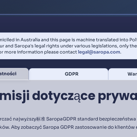
iciled in Australia and this page is machine translated into Polis
r and Saropa's legal rights under various legislations, only th
For more information please contact
legal@saropa.com
.
atności
GDPR
War
misji dotyczące prywa
tarczać najwyższy标准 SaropaGDPR standard bezpieczeństwa i
ków. Aby zobaczyć Saropa GDPR zastosowanie do klientów 