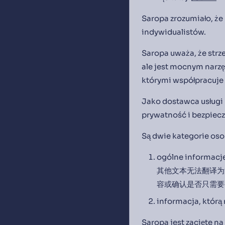
Saropa zrozumiało, że
indywidualistów.
Saropa uważa, że strz
ale jest mocnym narzę
którymi współpracuje
Jako dostawca usługi 
prywatność i bezpiecz
Są dwie kategorie oso
ogólne informacj
其他文本无法翻译为
容或确认是否只需要
informacja, którą
Saropa jest zacięte 