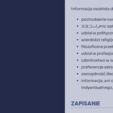
Informacja osobista d
pochodzenie nar
프로그راتmic 
udział w politycz
wierdości religij
filozoficzne prze
udział w profesj
członkostwo w 
preferencje seksu
oszczędność śled
informacja; ani 
indywidualnego, 
ZAPISANIE