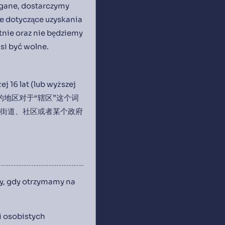
agane, dostarczymy
e dotyczące uzyskania
nie oraz nie będziemy
si być wolne.
 16 lat (lub wyższej
？不同的地区对于“辖区”这个词
如街道、社区或者某个政府
y, gdy otrzymamy na
i osobistych