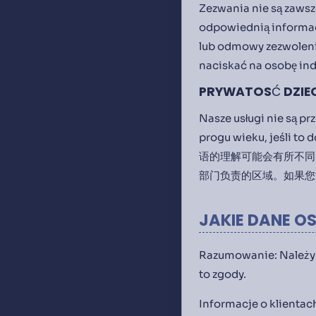
Zezwania nie są zaws
odpowiednią informac
lub odmowy zezwoleni
naciskać na osobę ind
PRYWATOSĆ DZIE
Nasze usługi nie są p
progu wieku, je
语的理解可能会有所不同
部门负责的区域。如果您
JAKIE DANE O
Razumowanie: Należy 
to zgody.
Informacje o klientac